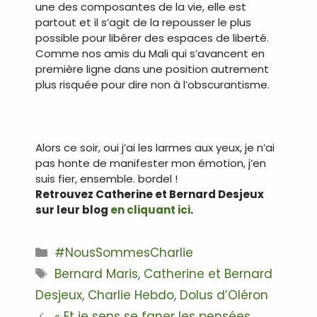
une des composantes de la vie, elle est
partout et il s’agit de la repousser le plus
possible pour libérer des espaces de liberté.
Comme nos amis du Mali qui s’avancent en
première ligne dans une position autrement
plus risquée pour dire non à l’obscurantisme.
Alors ce soir, oui j’ai les larmes aux yeux, je n’ai
pas honte de manifester mon émotion, j’en
suis fier, ensemble. bordel !
Retrouvez Catherine et Bernard Desjeux
sur leur blog
en cliquant ici
.
Catégories
#NousSommesCharlie
Étiquettes
Bernard Maris
,
Catherine et Bernard
Desjeux
,
Charlie Hebdo
,
Dolus d’Oléron
Navigation
« Et je sens se faner les pensées