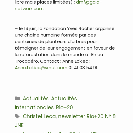
libre mais places limitées) :
dmf@gaia-
network.com
.
.
– le 13 juin, la Fondation Yves Rocher organise
une chaîne humaine formée par des
centaines de planteurs d’arbres pour
témoigner de leur engagement en faveur de
la reforestation dans le monde à 18h au
Trocadéro. Contact : Anne Lokiec :
Anne.Lokiec@yrnet.com
01 41 08 54 91.
.
Catégories
Actualités
,
Actualités
internationales
,
Rio+20
Étiquettes
Christel Leca
,
newsletter Rio+20 N° 8
JNE