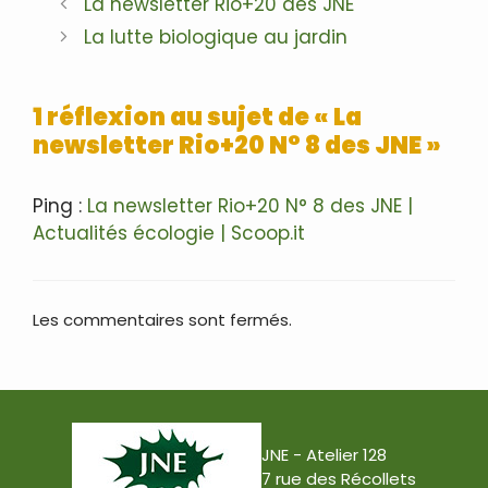
Navigation
La newsletter Rio+20 des JNE
des
La lutte biologique au jardin
articles
1 réflexion au sujet de « La
newsletter Rio+20 N° 8 des JNE »
Ping :
La newsletter Rio+20 N° 8 des JNE |
Actualités écologie | Scoop.it
Les commentaires sont fermés.
JNE - Atelier 128
7 rue des Récollets