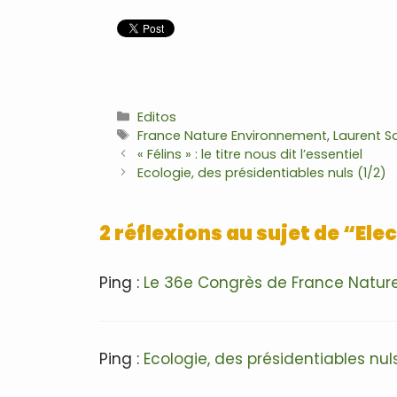
.
Catégories
Editos
Étiquettes
France Nature Environnement
,
Laurent 
Navigation
« Félins » : le titre nous dit l’essentiel
des
Ecologie, des présidentiables nuls (1/2)
articles
2 réflexions au sujet de “El
Ping :
Le 36e Congrès de France Nature
Ping :
Ecologie, des présidentiables nuls