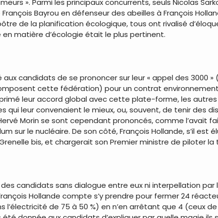
u meurs ». Parmi les principaux concurrents, seuls Nicolas Sa
 François Bayrou en défenseur des abeilles à François Hollan
re de la planification écologique, tous ont rivalisé d’éloq
n matière d’écologie était le plus pertinent.
aux candidats de se prononcer sur leur « appel des 3000 »
i composent cette fédération) pour un contrat environnement
exprimé leur accord global avec cette plate-forme, les autr
 qui leur convenaient le mieux, ou, souvent, de tenir des d
et Hervé Morin se sont cependant prononcés, comme l’avait
 sur le nucléaire. De son côté, François Hollande, s’il est é
enelle bis, et chargerait son Premier ministre de piloter la 
é des candidats sans dialogue entre eux ni interpellation par
ançois Hollande compte s’y prendre pour fermer 24 réacteurs 
ans l’électricité de 75 à 50 %) en n’en arrêtant que 4 (ceux
s été donnée aux candidats d’expliquer par quelle magie ils 