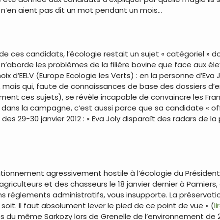
x n’en aient pas dit un mot pendant un mois…
e ces candidats, l’écologie restait un sujet « catégoriel » 
’aborde les problèmes de la filière bovine que face aux élev
ix d’EELV (Europe Ecologie les Verts) : en la personne d’Eva 
ais qui, faute de connaissances de base des dossiers d’en
ement ces sujets), se révèle incapable de convaincre les Fran
te dans la campagne, c’est aussi parce que sa candidate « off
des 29-30 janvier 2012 : « Eva Joly disparaît des radars de la p
ositionnement agressivement hostile à l’écologie du Présiden
agriculteurs et des chasseurs le 18 janvier dernier à Pamiers,
ns réglements administratifs, vous insupporte. La préservati
it. Il faut absolument lever le pied de ce point de vue » (
li
s du même Sarkozy lors de Grenelle de l’environnement de 