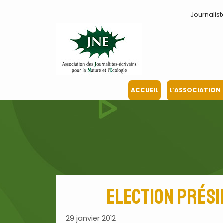
Aller
Journalist
au
contenu
ACCUEIL
L’ASSOCIATION
Election prési
29 janvier 2012