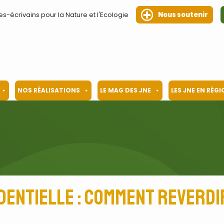
es-écrivains pour la Nature et l'Ecologie
Nous soutenir
NOS RÉALISATIONS
LE MAG DES JNE
LES JNE EN RÉG
dentielle : comment reverdi