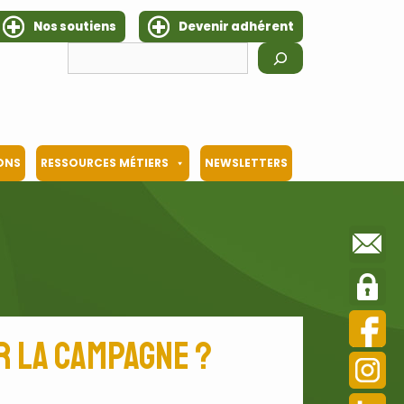
Nos soutiens
Devenir adhérent
Rechercher
IONS
RESSOURCES MÉTIERS
NEWSLETTERS
r la campagne ?