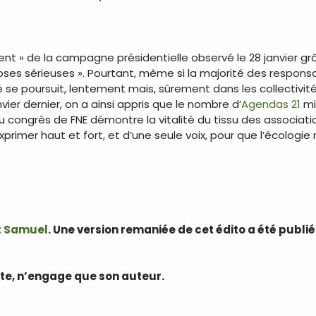
ent » de la campagne présidentielle observé le 28 janvier grâc
choses sérieuses ». Pourtant, même si la majorité des respons
té se poursuit, lentement mais, sûrement dans les collectivi
vier dernier, on a ainsi appris que le nombre d’
Agendas 21
mi
u congrès de FNE démontre la vitalité du tissu des associati
s’exprimer haut et fort, et d’une seule voix, pour que l’écol
nt Samuel
. Une version remaniée de cet édito a été publié
ite, n’engage que son auteur.