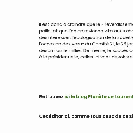
.
Il est donc à craindre que le « reverdissem
paille, et que l’on en revienne vite aux « 
désinteresser, l’écologisation de la socié
l’occasion des vœux du Comité 21, le 26 jan
désormais le millier. De même, le succès d
à la présidentielle, celles-ci vont devoir 
.
.
Retrouvez
ici le blog Planète de Laure
.
Cet éditorial, comme tous ceux de ce s
.