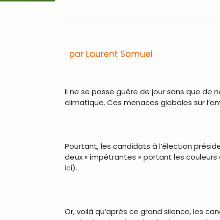
par Laurent Samuel
Il ne se passe guère de jour sans que de n
climatique. Ces menaces globales sur l’en
.
Pourtant, les candidats à l’élection prési
deux « impétrantes » portant les couleurs 
ic
i).
.
Or, voilà qu’après ce grand silence, les ca