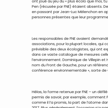
ont joué au jeu du « plus écolo que moi, t
Pen (récusée par FNE) étaient absents. De
en passant par Jean-Luc Mélenchon en apôt
personnes présentes que leur programme e
.
Les responsables de FNE avaient demandé 
associations, pour la plupart locales, qu
prévisible des deux écologistes, qui ont 
dans ce vaste catalogue de mesures celles
l’environnement. Dominique de Villepin 
nom du Front de Gauche, pour un référendum
conférence environnementale », sorte de Gr
.
Hélas, la forme retenue par FNE – un défil
permis de savoir, par exemple, comment Fr
comme il l’a promis, la part de l’atome d
2017. Plus généralement, l’occasion n’a pa