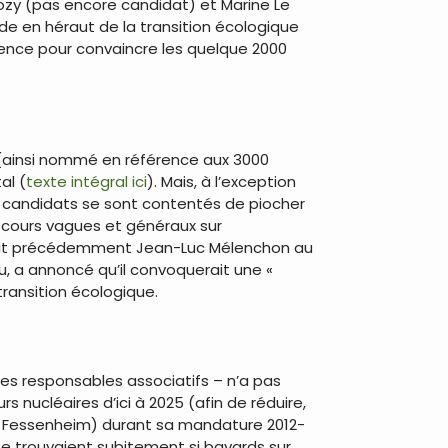
rkozy (pas encore candidat) et Marine Le
de en héraut de la transition écologique
uence pour convaincre les quelque 2000
 (ainsi nommé en référence aux 3000
al (
texte intégral ici
). Mais, à l’exception
es candidats se sont contentés de piocher
iscours vagues et généraux sur
 fait précédemment Jean-Luc Mélenchon au
lu, a annoncé qu’il convoquerait une «
transition écologique.
 les responsables associatifs – n’a pas
nucléaires d’ici à 2025 (afin de réduire,
 de Fessenheim) durant sa mandature 2012-
se trouvaient subitement si bavards sur