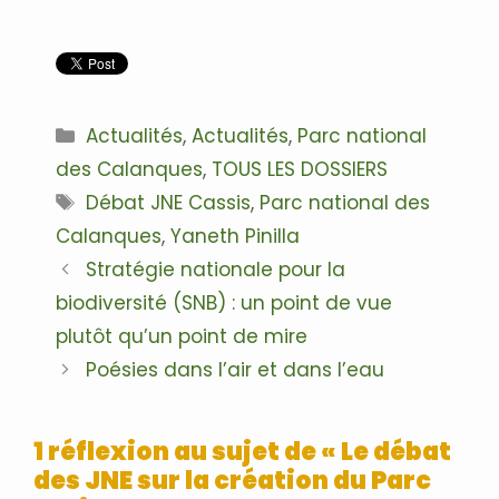
.
Catégories
Actualités
,
Actualités
,
Parc national
des Calanques
,
TOUS LES DOSSIERS
Étiquettes
Débat JNE Cassis
,
Parc national des
Calanques
,
Yaneth Pinilla
Navigation
Stratégie nationale pour la
des
biodiversité (SNB) : un point de vue
articles
plutôt qu’un point de mire
Poésies dans l’air et dans l’eau
1 réflexion au sujet de « Le débat
des JNE sur la création du Parc