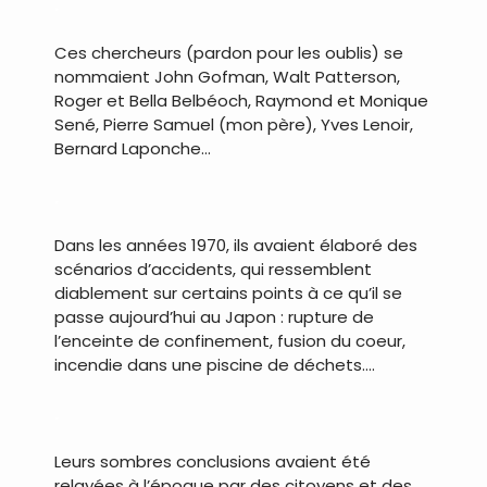
.
Ces chercheurs (pardon pour les oublis) se
nommaient John Gofman, Walt Patterson,
Roger et Bella Belbéoch, Raymond et Monique
Sené, Pierre Samuel (mon père), Yves Lenoir,
Bernard Laponche…
.
Dans les années 1970, ils avaient élaboré des
scénarios d’accidents, qui ressemblent
diablement sur certains points à ce qu’il se
passe aujourd’hui au Japon : rupture de
l’enceinte de confinement, fusion du coeur,
incendie dans une piscine de déchets….
.
Leurs sombres conclusions avaient été
relayées à l’époque par des citoyens et des