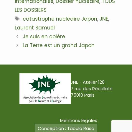
internationales
,
Dossier nucléaire
,
TOUS
LES DOSSIERS
Étiquettes
catastrophe nucléaire Japon
,
JNE
,
Laurent Samuel
Navigation
Je suis en colère
des
La Terre est un grand Japon
articles
JNE - Atelier 128
7 rue des Récollets
75010 Paris
Mentions légales
Conception : Tabula Rasa