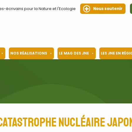
es-écrivains pour la Nature et l'Ecologie
Nous soutenir
NOS RÉALISATIONS
LE MAG DES JNE
LES JNE EN RÉG
catastrophe nucléaire Japo