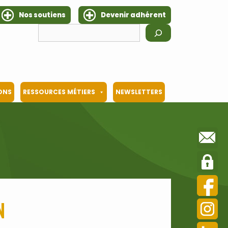
Nos soutiens
Devenir adhérent
Rechercher
IONS
RESSOURCES MÉTIERS
NEWSLETTERS
n