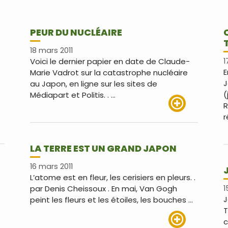
PEUR DU NUCLÉAIRE
18 mars 2011
Voici le dernier papier en date de Claude-
1
E
Marie Vadrot sur la catastrophe nucléaire
J
au Japon, en ligne sur les sites de
(
Médiapart et Politis. . …
R
r
Lire plus
us
LA TERRE EST UN GRAND JAPON
16 mars 2011
L’atome est en fleur, les cerisiers en pleurs. .
par Denis Cheissoux . En mai, Van Gogh
1
J
peint les fleurs et les étoiles, les bouches …
T
c