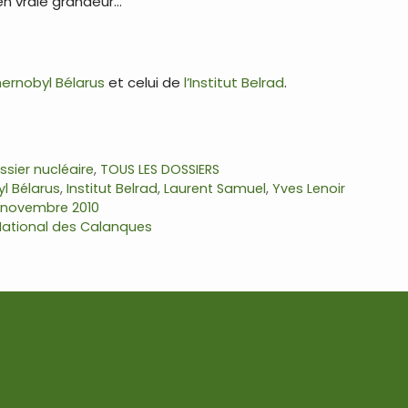
 en vraie grandeur…
chernobyl Bélarus
et celui de
l’Institut Belrad
.
ssier nucléaire
,
TOUS LES DOSSIERS
l Bélarus
,
Institut Belrad
,
Laurent Samuel
,
Yves Lenoir
 novembre 2010
 National des Calanques