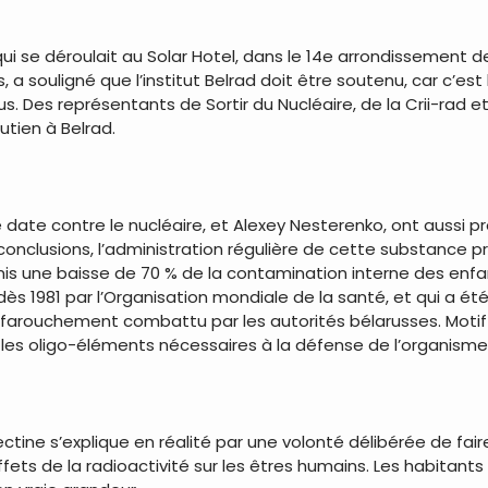
 se déroulait au Solar Hotel, dans le 14e arrondissement de 
, a souligné que l’institut Belrad doit être soutenu, car c’est
s. Des représentants de Sortir du Nucléaire, de la Crii-rad e
utien à Belrad.
e date contre le nucléaire, et Alexey Nesterenko, ont aussi 
s conclusions, l’administration régulière de cette substanc
 une baisse de 70 % de la contamination interne des enfant
 dès 1981 par l’Organisation mondiale de la santé, et qui a 
t farouchement combattu par les autorités bélarusses. Motif 
les oligo-éléments nécessaires à la défense de l’organisme
tine s’explique en réalité par une volonté délibérée de fair
fets de la radioactivité sur les êtres humains. Les habitants