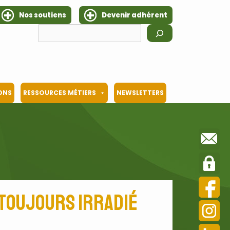
Nos soutiens
Devenir adhérent
Rechercher
IONS
RESSOURCES MÉTIERS
NEWSLETTERS
 toujours irradié