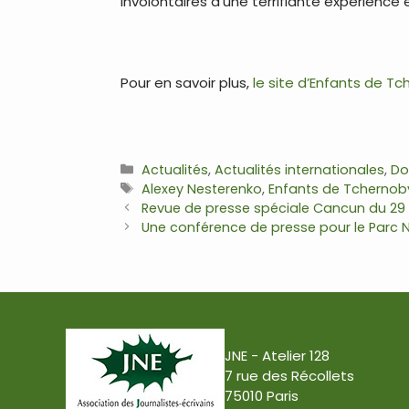
involontaires d’une terrifiante expérience
.
Pour en savoir plus,
le site d’Enfants de T
.
Catégories
Actualités
,
Actualités internationales
,
Do
Étiquettes
Alexey Nesterenko
,
Enfants de Tchernoby
Navigation
Revue de presse spéciale Cancun du 29
des
Une conférence de presse pour le Parc
articles
JNE - Atelier 128
7 rue des Récollets
75010 Paris