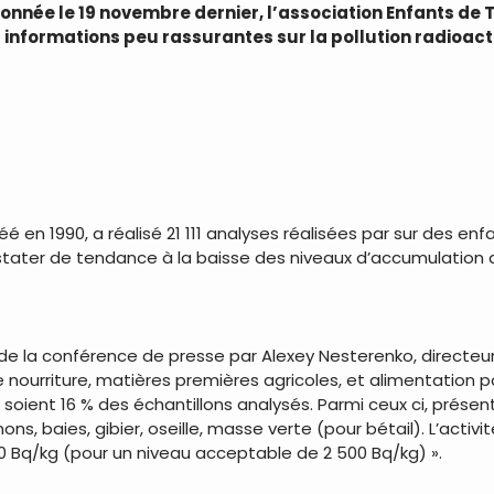
nnée le 19 novembre dernier, l’association Enfants de Tc
s informations peu rassurantes sur la pollution radioact
éé en 1990, a réalisé 21 111 analyses réalisées par sur des en
nstater de tendance à la baisse des niveaux d’accumulation 
e la conférence de presse par Alexey Nesterenko, directeur 
e nourriture, matières premières agricoles, et alimentation
 soient 16 % des échantillons analysés. Parmi ceux ci, prése
ons, baies, gibier, oseille, masse verte (pour bétail). L’acti
 Bq/kg (pour un niveau acceptable de 2 500 Bq/kg) ».