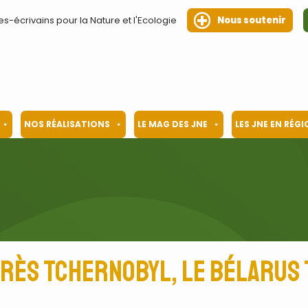
es-écrivains pour la Nature et l'Ecologie
Nous soutenir
NOS RÉALISATIONS
LE MAG DES JNE
LES JNE EN RÉG
près Tchernobyl, le Bélarus