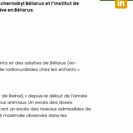
hernobyl Bélarus et l’Institut de
ive en Bélarus.
fants et des adultes de Bélarus (ex-
de radionucléides chez les enfants ».
de Belrad, « depuis le début de l’année
 pour animaux. Un excès des doses
ntant un excès des niveaux admissibles de
vité maximale observée dans les