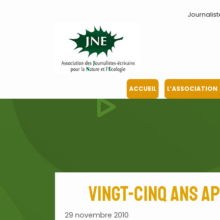
Aller
Journalist
au
contenu
ACCUEIL
L’ASSOCIATION
Vingt-cinq ans a
29 novembre 2010