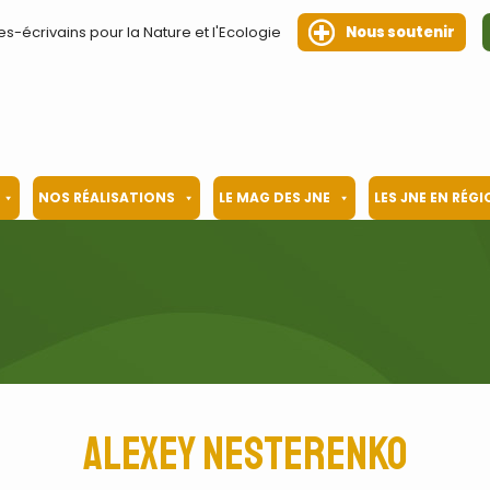
es-écrivains pour la Nature et l'Ecologie
Nous soutenir
NOS RÉALISATIONS
LE MAG DES JNE
LES JNE EN RÉG
Alexey Nesterenko