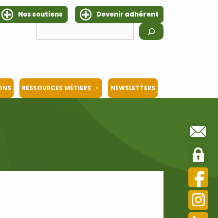
Nos soutiens
Devenir adhérent
Rechercher
IONS
RESSOURCES MÉTIERS
NEWSLETTERS