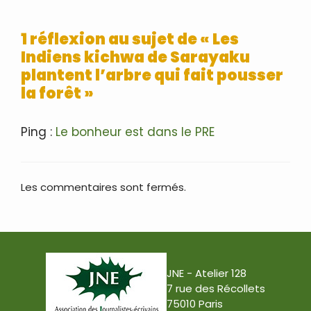
1 réflexion au sujet de « Les
Indiens kichwa de Sarayaku
plantent l’arbre qui fait pousser
la forêt »
Ping :
Le bonheur est dans le PRE
Les commentaires sont fermés.
JNE - Atelier 128
7 rue des Récollets
75010 Paris