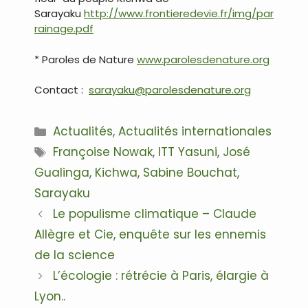
Sarayaku
http://www.frontieredevie.fr/img/par
rainage.pdf
* Paroles de Nature
www.parolesdenature.org
Contact :
sarayaku@parolesdenature.org
Catégories
Actualités
,
Actualités internationales
Étiquettes
Françoise Nowak
,
ITT Yasuni
,
José
Gualinga
,
Kichwa
,
Sabine Bouchat
,
Sarayaku
Navigation
Le populisme climatique – Claude
des
Allègre et Cie, enquête sur les ennemis
articles
de la science
L’écologie : rétrécie à Paris, élargie à
Lyon..