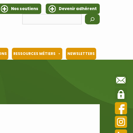
Nos soutiens
Devenir adhérent
Rechercher
IONS
RESSOURCES MÉTIERS
NEWSLETTERS