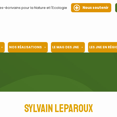
es-écrivains pour la Nature et l'Ecologie
Nous soutenir
NOS RÉALISATIONS
LE MAG DES JNE
LES JNE EN RÉG
Sylvain Leparoux