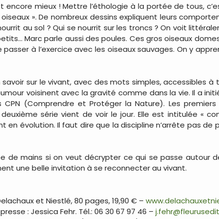
encore mieux ! Mettre l’éthologie à la portée de tous, c
 oiseaux ». De nombreux dessins expliquent leurs comporteme
urrit au sol ? Qui se nourrit sur les troncs ? On voit littérale
petits… Marc parle aussi des poules. Ces gros oiseaux domest
 passer à l’exercice avec les oiseaux sauvages. On y appr
savoir sur le vivant, avec des mots simples, accessibles à 
humour voisinent avec la gravité comme dans la vie. Il a initi
s CPN (Comprendre et Protéger la Nature). Les premiers ti
deuxième série vient de voir le jour. Elle est intitulée « 
 évolution. Il faut dire que la discipline n’arrête pas de 
ée de mains si on veut décrypter ce qui se passe autour de 
ent une belle invitation à se reconnecter au vivant.
.
Delachaux et Niestlé, 80 pages, 19,90 € –
www.delachauxetni
resse : Jessica Fehr. Tél.: 06 30 67 97 46 –
j.fehr@fleurusedi