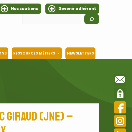
Nos soutiens
Devenir adhérent
Rechercher
IONS
RESSOURCES MÉTIERS
NEWSLETTERS
 Giraud (JNE) –
ux