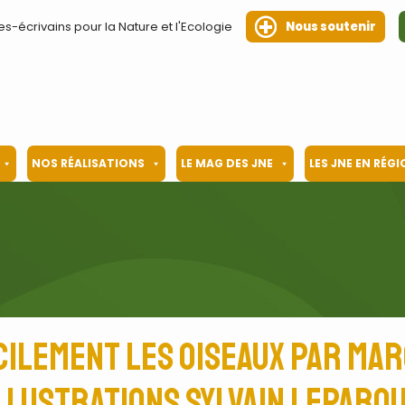
es-écrivains pour la Nature et l'Ecologie
Nous soutenir
NOS RÉALISATIONS
LE MAG DES JNE
LES JNE EN RÉG
ilement les oiseaux par Marc
llustrations Sylvain Leparo