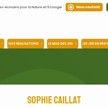
es-écrivains pour la Nature et l'Ecologie
Nous soutenir
NOS RÉALISATIONS
LE MAG DES JNE
LES JNE EN RÉG
Sophie Caillat