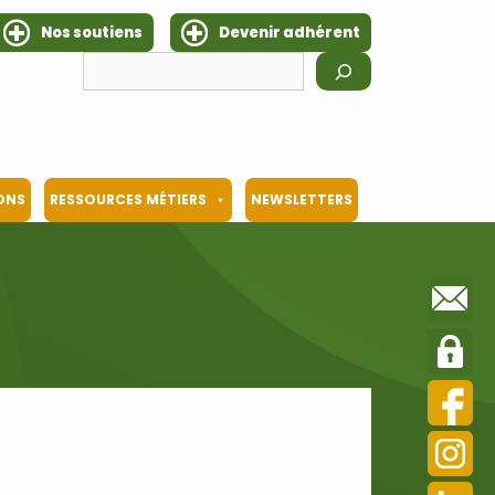
Nos soutiens
Devenir adhérent
Rechercher
IONS
RESSOURCES MÉTIERS
NEWSLETTERS