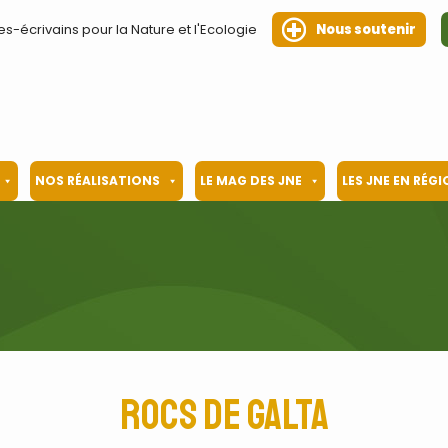
es-écrivains pour la Nature et l'Ecologie
Nous soutenir
NOS RÉALISATIONS
LE MAG DES JNE
LES JNE EN RÉG
Rocs de Galta