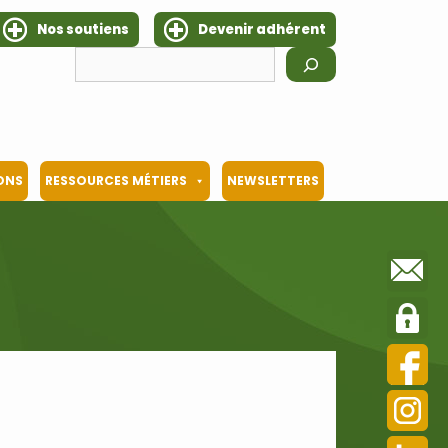
Nos soutiens
Devenir adhérent
Rechercher
IONS
RESSOURCES MÉTIERS
NEWSLETTERS