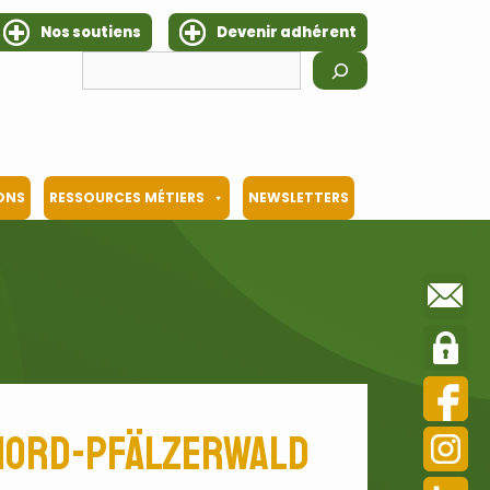
Nos soutiens
Devenir adhérent
Rechercher
IONS
RESSOURCES MÉTIERS
NEWSLETTERS
 Nord-Pfälzerwald