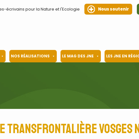
es-écrivains pour la Nature et l'Ecologie
Nous soutenir
NOS RÉALISATIONS
LE MAG DES JNE
LES JNE EN RÉG
e transfrontalière Vosges