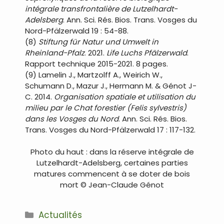
intégrale transfrontalière de Lutzelhardt-
Adelsberg
. Ann. Sci. Rés. Bios. Trans. Vosges du
Nord-Pfälzerwald 19 : 54-88.
(8)
Stiftung für Natur und Umwelt in
Rheinland-Pfalz
. 2021.
Life Luchs Pfälzerwald
.
Rapport technique 2015-2021. 8 pages.
(9) Lamelin J., Martzolff A., Weirich W.,
Schumann D., Mazur J., Hermann M. & Génot J-
C. 2014.
Organisation spatiale et utilisation du
milieu par le Chat forestier (Felis sylvestris)
dans les Vosges du Nord
. Ann. Sci. Rés. Bios.
Trans. Vosges du Nord-Pfälzerwald 17 : 117-132.
Photo du haut : dans la réserve intégrale de
Lutzelhardt-Adelsberg, certaines parties
matures commencent à se doter de bois
mort © Jean-Claude Génot
Catégories
Actualités