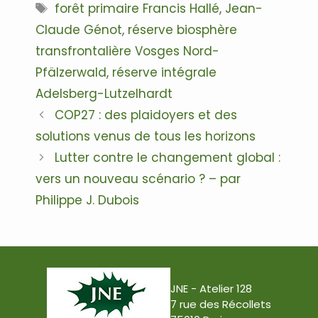
Étiquettes
forêt primaire Francis Hallé
,
Jean-
Claude Génot
,
réserve biosphère
transfrontalière Vosges Nord-
Pfälzerwald
,
réserve intégrale
Adelsberg-Lutzelhardt
Navigation
COP27 : des plaidoyers et des
des
solutions venus de tous les horizons
articles
Lutter contre le changement global :
vers un nouveau scénario ? – par
Philippe J. Dubois
JNE - Atelier 128
7 rue des Récollets