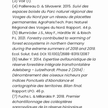
(3) Voir (1).
(4) Paillereau D. & Silvavenir. 2015.
Suivi des
espaces boisés du Parc naturel régional des
Vosges du Nord par un réseau de placettes
permanentes.
AgroParisTech. Parc Naturel
Régional des Vosges du Nord. Rapport. 44 p.
(5) Blumröder J.S., May F., Härdtle W. & Ibisch
P.L. 2021.
Forestry contributed to warming of
forest ecosystems in northern Germany
during the extreme summers of 2018 and 2019.
Ecol. Solut. Evid. DOI: 10.1002/2688-8319.12087
(6) Muller Y. 2014.
Expertise avifaunistique de la
réserve forestière intégrale transfrontalière
Adelsberg – Lutzelhardt. Phase 2 (2014) :
Dénombrement des oiseaux nicheurs par
Indices Ponctuels dʼAbondance et
cartographie des territoires. Bilan final.
Rapport LPO. 46 p.
(7) Fuchs L. & Millarakis P. 2018.
Premier
échantillonnage des coléoptères
saproxyliques de la réserve biologique