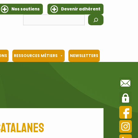
Nos soutiens
Devenir adhérent
Rechercher
IONS
RESSOURCES MÉTIERS
NEWSLETTERS
Catalanes