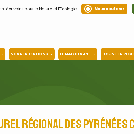
es-écrivains pour la Nature et l'Ecologie
Nous soutenir
NOS RÉALISATIONS
LE MAG DES JNE
LES JNE EN RÉG
urel régional des Pyrénées 