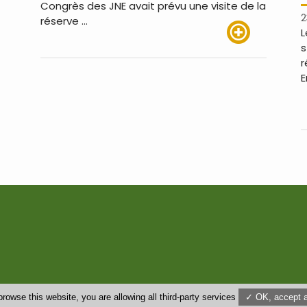
Congrès des JNE avait prévu une visite de la
2
réserve …
L
s
Lire plus
r
E
browse this website, you are allowing all third-party services
✓ OK, accept a