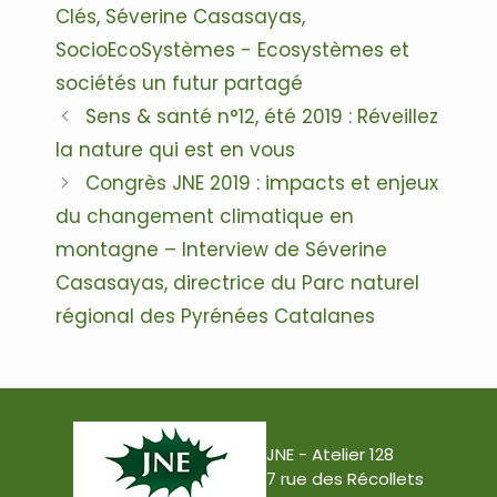
Clés
,
Séverine Casasayas
,
SocioEcoSystèmes - Ecosystèmes et
sociétés un futur partagé
Navigation
Sens & santé n°12, été 2019 : Réveillez
des
la nature qui est en vous
articles
Congrès JNE 2019 : impacts et enjeux
du changement climatique en
montagne – Interview de Séverine
Casasayas, directrice du Parc naturel
régional des Pyrénées Catalanes
JNE - Atelier 128
7 rue des Récollets