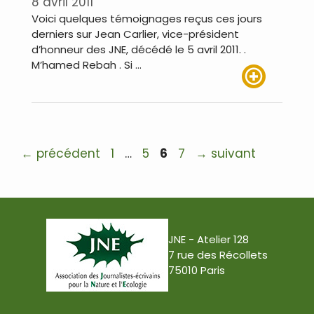
8 avril 2011
Voici quelques témoignages reçus ces jours
derniers sur Jean Carlier, vice-président
d’honneur des JNE, décédé le 5 avril 2011. .
M’hamed Rebah . Si …
Lire plus
Navigation
Page
Page
Page
Page
←
précédent
1
…
5
6
7
→
suivant
des
articles
JNE - Atelier 128
7 rue des Récollets
75010 Paris