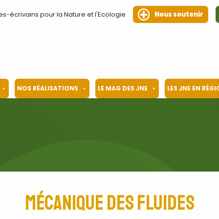
es-écrivains pour la Nature et l'Ecologie
Nous soutenir
NOS RÉALISATIONS
LE MAG DES JNE
LES JNE EN RÉG
Mécanique des fluides