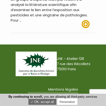
analysé la littérature scientifique afin
d’examiner le lien entre l’exposition aux
pesticides et une vingtaine de pathologies.
Pour …
Lire plus
JNE - Atelier 128
7 rue des Récollets
75010 Paris
Mentions légales
Conception : Tabula Rasa
By continuing to scroll,
you are allowing all third-party services
✓ OK, accept all
Personalize