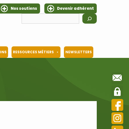
Nos soutiens
Devenir adhérent
Rechercher
IONS
RESSOURCES MÉTIERS
NEWSLETTERS