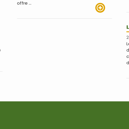
offre …
Lire plus
2
L
n
d
c
d
us