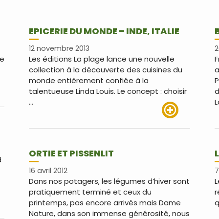
EPICERIE DU MONDE – INDE, ITALIE
12 novembre 2013
2
je
Les éditions La plage lance une nouvelle
F
collection à la découverte des cuisines du
a
monde entièrement confiée à la
P
talentueuse Linda Louis. Le concept : choisir
d
us
…
L
Lire plus
ORTIE ET PISSENLIT
d
16 avril 2012
7
Dans nos potagers, les légumes d’hiver sont
L
pratiquement terminé et ceux du
r
printemps, pas encore arrivés mais Dame
q
us
Nature, dans son immense générosité, nous