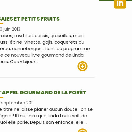
BAIES ET PETITS FRUITS
0 juin 2013
raises, myrtilles, cassis, groseilles, mais
ussi épine-vinette, gojis, coquerets du
érou, canneberges… sont au programme
e ce nouveau livre gourmand de Linda
ouis. Ces « bijoux …
Lire plus
L’APPEL GOURMAND DE LA FORÊT
 septembre 2011
e titre ne laisse planer aucun doute : on se
égale ! Il faut dire que Linda Louis sait de
uoi elle parle. Depuis son enfance, elle …