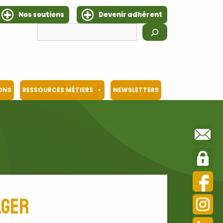
Nos soutiens
Devenir adhérent
Rechercher
IONS
RESSOURCES MÉTIERS
NEWSLETTERS
lger