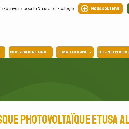
es-écrivains pour la Nature et l'Ecologie
Nous soutenir
NOS RÉALISATIONS
LE MAG DES JNE
LES JNE EN RÉG
sque photovoltaïque ETUSA A