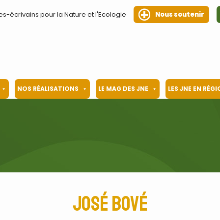
es-écrivains pour la Nature et l'Ecologie
Nous soutenir
NOS RÉALISATIONS
LE MAG DES JNE
LES JNE EN RÉG
José Bové