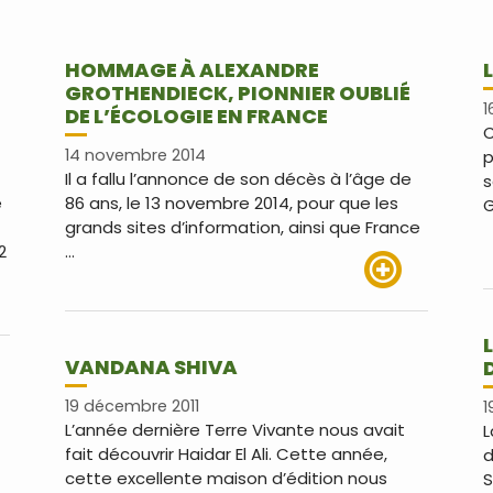
HOMMAGE À ALEXANDRE
GROTHENDIECK, PIONNIER OUBLIÉ
1
DE L’ÉCOLOGIE EN FRANCE
C
14 novembre 2014
p
Il a fallu l’annonce de son décès à l’âge de
s
e
86 ans, le 13 novembre 2014, pour que les
G
grands sites d’information, ainsi que France
2
…
Lire plus
us
VANDANA SHIVA
19 décembre 2011
1
L’année dernière Terre Vivante nous avait
L
fait découvrir Haidar El Ali. Cette année,
d
cette excellente maison d’édition nous
S