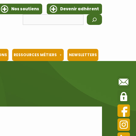
Nos soutiens
Devenir adhérent
Rechercher
IONS
RESSOURCES MÉTIERS
NEWSLETTERS