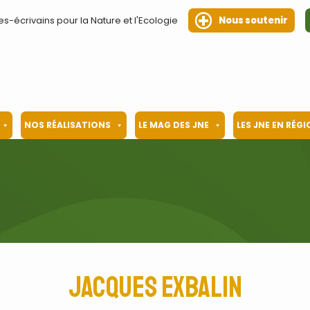
es-écrivains pour la Nature et l'Ecologie
Nous soutenir
NOS RÉALISATIONS
LE MAG DES JNE
LES JNE EN RÉG
Jacques Exbalin