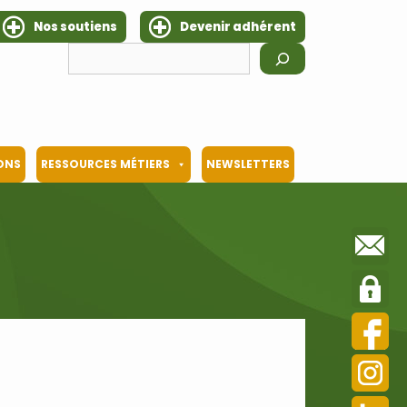
Nos soutiens
Devenir adhérent
Rechercher
IONS
RESSOURCES MÉTIERS
NEWSLETTERS