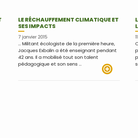
T
LE RÉCHAUFFEMENT CLIMATIQUE ET
SES IMPACTS
7 janvier 2015
1
… Militant écologiste de la première heure,
C
Jacques Exbalin a été enseignant pendant
p
42 ans. Il a mobilisé tout son talent
p
pédagogique et son sens …
s
Lire plus