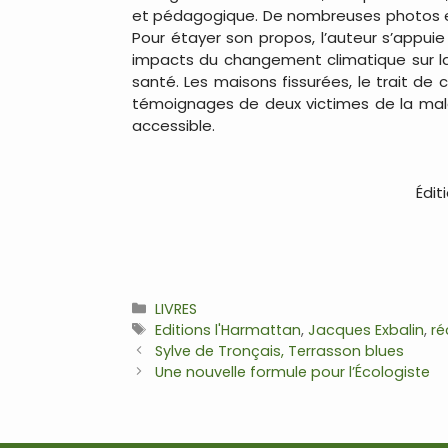
et pédagogique. De nombreuses photos et 
Pour étayer son propos, l’auteur s’appuie
impacts du changement climatique sur la 
santé. Les maisons fissurées, le trait de
témoignages de deux victimes de la mal
accessible.
Édit
Catégories
LIVRES
Étiquettes
Editions l'Harmattan
,
Jacques Exbalin
,
ré
Navigation
Sylve de Tronçais, Terrasson blues
des
Une nouvelle formule pour l’Écologiste
articles