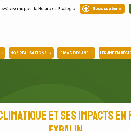
es-écrivains pour la Nature et l'Ecologie
Nous soutenir
NOS RÉALISATIONS
LE MAG DES JNE
LES JNE EN RÉG
limatique et ses impacts en
Exbalin