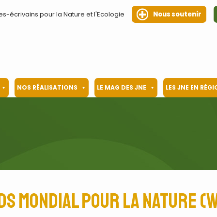
es-écrivains pour la Nature et l'Ecologie
Nous soutenir
NOS RÉALISATIONS
LE MAG DES JNE
LES JNE EN RÉG
ds mondial pour la nature (