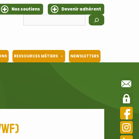
Nos soutiens
Devenir adhérent
Rechercher
IONS
RESSOURCES MÉTIERS
NEWSLETTERS
WWF)