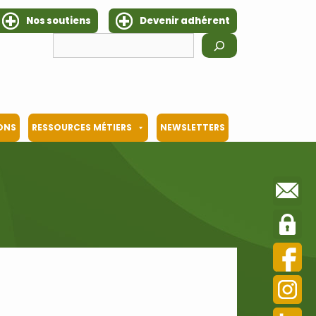
Nos soutiens
Devenir adhérent
Rechercher
IONS
RESSOURCES MÉTIERS
NEWSLETTERS