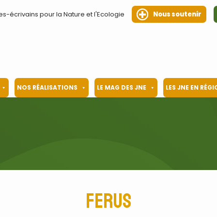
es-écrivains pour la Nature et l'Ecologie
Nous soutenir
NOS RÉALISATIONS
LE MAG DES JNE
LES JNE EN RÉG
Ferus