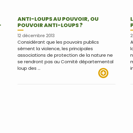
ANTI-LOUPS AU POUVOIR, OU
-
POUVOIR ANTI-LOUPS ?
12 décembre 2013
2
Considérant que les pouvoirs publics
A
sèment la violence, les principales
l
associations de protection de la nature ne
n
se rendront pas au Comité départemental
m
loup des …
i
Lire plus