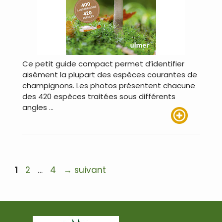
Ce petit guide compact permet d’identifier
aisément la plupart des espèces courantes de
champignons. Les photos présentent chacune
des 420 espèces traitées sous différents
angles …
Lire plus
Navigation
Page
Page
Page
1
2
…
4
→
suivant
des
articles