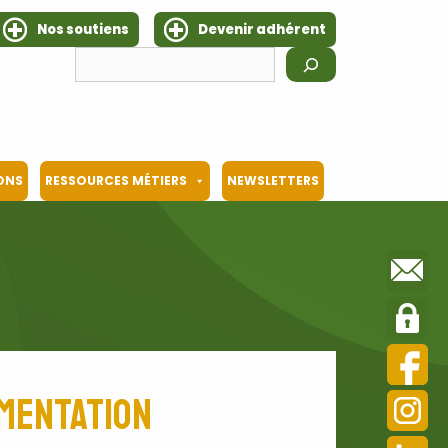
Nos soutiens
Devenir adhérent
Rechercher
IONS
RESSOURCES MÉTIERS
NEWSLETTERS
imentation