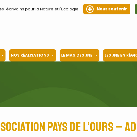
es-écrivains pour la Nature et l'Ecologie
Nous soutenir
NOS RÉALISATIONS
LE MAG DES JNE
LES JNE EN RÉG
sociation Pays de l’Ours – A