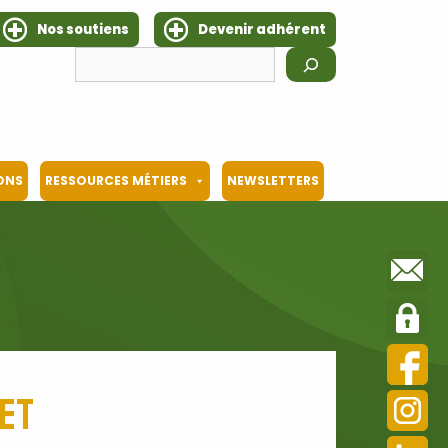
Nos soutiens
Devenir adhérent
Rechercher
IONS
RESSOURCES MÉTIERS
NEWSLETTERS
det