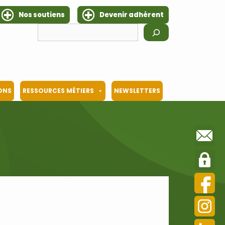
Nos soutiens
Devenir adhérent
Rechercher
IONS
RESSOURCES MÉTIERS
NEWSLETTERS