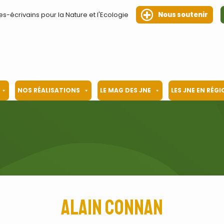
es-écrivains pour la Nature et l'Ecologie
Nous soutenir
NOS RÉALISATIONS
LE MAG DES JNE
LES JNE EN RÉG
Alain Connan