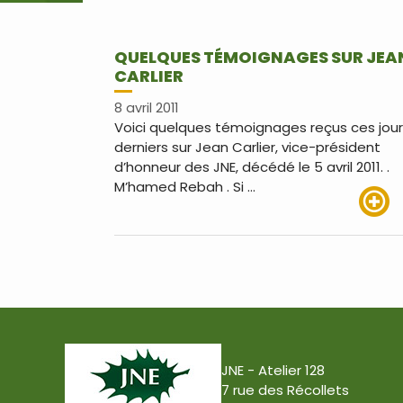
QUELQUES TÉMOIGNAGES SUR JEA
CARLIER
8 avril 2011
Voici quelques témoignages reçus ces jou
derniers sur Jean Carlier, vice-président
d’honneur des JNE, décédé le 5 avril 2011. .
M’hamed Rebah . Si …
Lire pl
JNE - Atelier 128
7 rue des Récollets