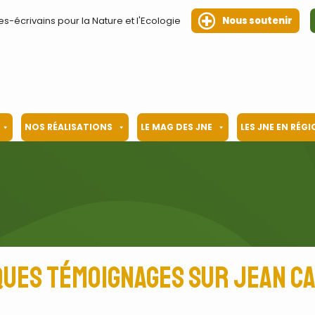
es-écrivains pour la Nature et l'Ecologie
Nous soutenir
NOS RÉALISATIONS
LE MAG DES JNE
LES JNE EN RÉG
ues témoignages sur Jean C