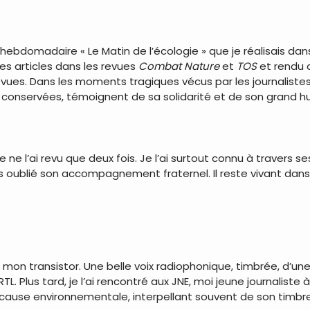
hebdomadaire « Le Matin de l’écologie » que je réalisais da
mes articles dans les revues
Combat Nature
et
TOS
et rendu
evues. Dans les moments tragiques vécus par les journalistes
’ai conservées, témoignent de sa solidarité et de son grand
 ne l’ai revu que deux fois. Je l’ai surtout connu à travers 
ais oublié son accompagnement fraternel. Il reste vivant da
é à mon transistor. Une belle voix radiophonique, timbrée, d’une
L. Plus tard, je l’ai rencontré aux JNE, moi jeune journaliste 
a cause environnementale, interpellant souvent de son timbr