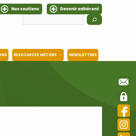
Nos soutiens
Devenir adhérent
Rechercher
IONS
RESSOURCES MÉTIERS
NEWSLETTERS