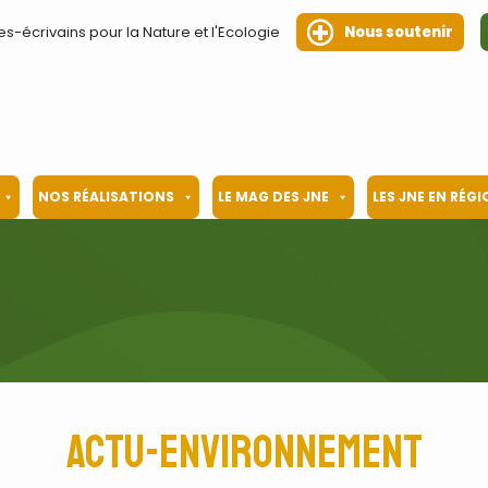
es-écrivains pour la Nature et l'Ecologie
Nous soutenir
NOS RÉALISATIONS
LE MAG DES JNE
LES JNE EN RÉG
Actu-Environnement