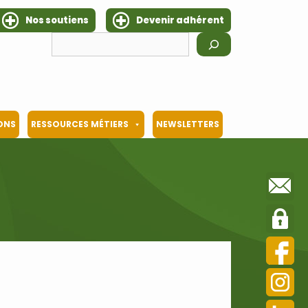
Nos soutiens
Devenir adhérent
Rechercher
IONS
RESSOURCES MÉTIERS
NEWSLETTERS