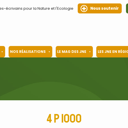
es-écrivains pour la Nature et l'Ecologie
Nous soutenir
NOS RÉALISATIONS
LE MAG DES JNE
LES JNE EN RÉG
4 p 1000