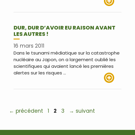
Lire plus
DUR, DUR D’AVOIR EU RAISON AVANT
LES AUTRES !
16 mars 2011
Dans le tsunami médiatique sur la catastrophe
nucléaire au Japon, on a largement oublié les
scientifiques qui avaient lancé les premières
alertes sur les risques …
Lire plus
Navigation
Page
Page
Page
←
précédent
1
2
3
→
suivant
des
articles