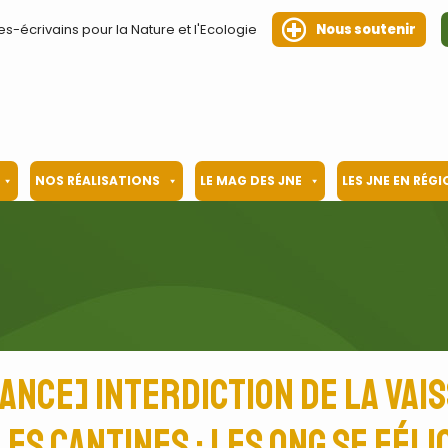
es-écrivains pour la Nature et l'Ecologie
Nous soutenir
NOS RÉALISATIONS
LE MAG DES JNE
LES JNE EN RÉG
nce] Interdiction de la vai
les cantines : les ONG se féli