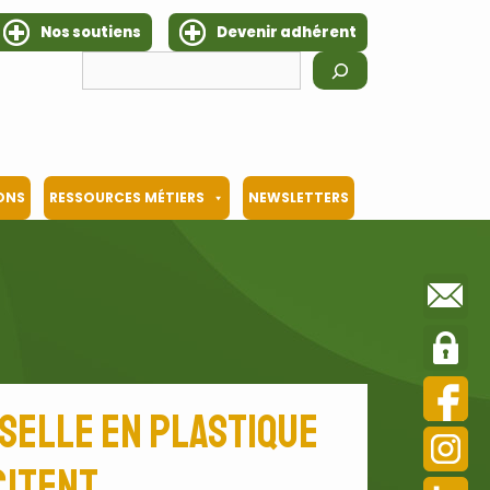
Nos soutiens
Devenir adhérent
IONS
RESSOURCES MÉTIERS
NEWSLETTERS
sselle en plastique
citent