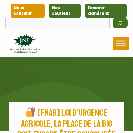
Nous
Nos
Devenir
soutenir
soutiens
adhérent
[FNAB] Loi d’urgence
agricole, la place de la bio