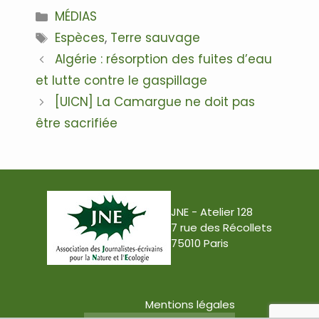
Catégories
MÉDIAS
Étiquettes
Espèces
,
Terre sauvage
Navigation
Algérie : résorption des fuites d’eau
des
et lutte contre le gaspillage
articles
[UICN] La Camargue ne doit pas
être sacrifiée
JNE - Atelier 128
7 rue des Récollets
75010 Paris
Mentions légales