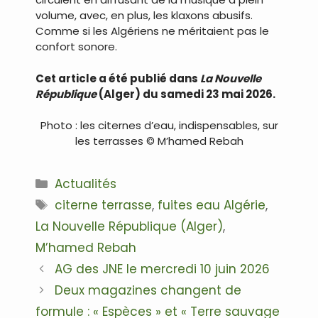
volume, avec, en plus, les klaxons abusifs.
Comme si les Algériens ne méritaient pas le
confort sonore.
Cet article a été publié dans
La Nouvelle
République
(Alger) du samedi 23 mai 2026.
Photo : les citernes d’eau, indispensables, sur
les terrasses © M’hamed Rebah
Catégories
Actualités
Étiquettes
citerne terrasse
,
fuites eau Algérie
,
La Nouvelle République (Alger)
,
M’hamed Rebah
Navigation
AG des JNE le mercredi 10 juin 2026
des
Deux magazines changent de
articles
formule : « Espèces » et « Terre sauvage