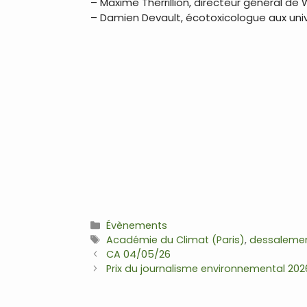
– Maxime Therrillion, directeur général de
– Damien Devault, écotoxicologue aux uni
Catégories
Évènements
Étiquettes
Académie du Climat (Paris)
,
dessaleme
Navigation
CA 04/05/26
des
Prix du journalisme environnemental 202
articles