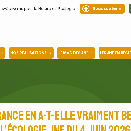
es-écrivains pour la Nature et l'Ecologie
Nous soutenir
NOS RÉALISATIONS
LE MAG DES JNE
LES JNE EN RÉG
ance en a-t-elle vraiment be
l’écologie JNE du 4 juin 2026