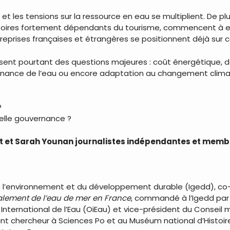
t les tensions sur la ressource en eau se multiplient. De pl
erritoires fortement dépendants du tourisme, commencent 
entreprises françaises et étrangères se positionnent déjà su
ent pourtant des questions majeures : coût énergétique, dé
ouvernance de l’eau ou encore adaptation au changement clima
?
elle gouvernance ?
 et Sarah Younan journalistes indépendantes et membr
de l’environnement et du développement durable (Igedd), co-
salement de l’eau de mer en France
, commandé à l’Igedd par 
e International de l’Eau (OiEau) et vice-président du Conseil 
t chercheur à Sciences Po et au Muséum national d’Histoire