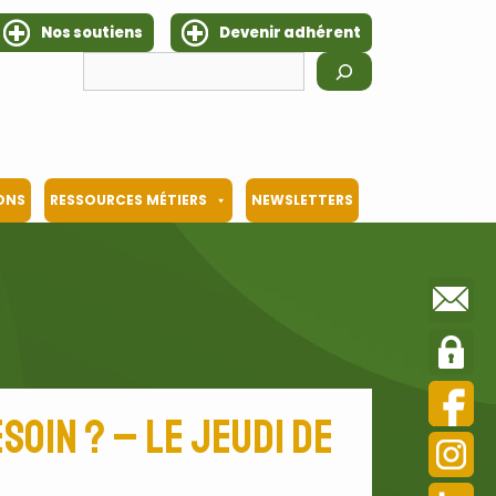
Nos soutiens
Devenir adhérent
Rechercher
IONS
RESSOURCES MÉTIERS
NEWSLETTERS
soin ? – Le Jeudi de