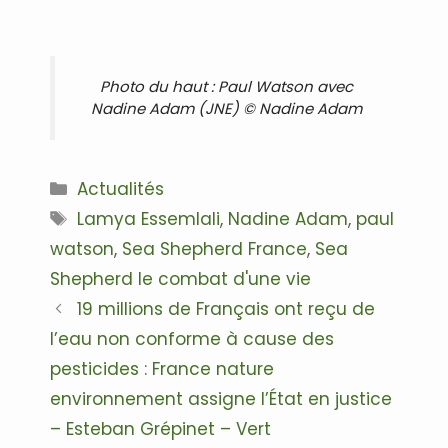
Photo du haut : Paul Watson avec
Nadine Adam (JNE) © Nadine Adam
Catégories
Actualités
Étiquettes
Lamya Essemlali
,
Nadine Adam
,
paul
watson
,
Sea Shepherd France
,
Sea
Shepherd le combat d'une vie
Navigation
19 millions de Français ont reçu de
des
l’eau non conforme à cause des
articles
pesticides : France nature
environnement assigne l’État en justice
– Esteban Grépinet – Vert