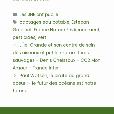
Catégories
Les JNE ont publié
Étiquettes
captages eau potable
,
Esteban
Grépinet
,
France Nature Environnement
,
pesticides
,
Vert
Navigation
L’Île-Grande et son centre de soin
des
des oiseaux et petits mammifères
articles
sauvages – Denis Cheissoux – CO2 Mon
Amour – France Inter
Paul Watson, le pirate au grand
coeur : « le futur des océans est notre
futur »