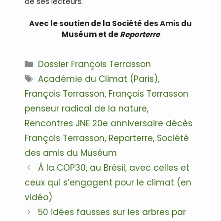
de ses lecteurs.
Avec le soutien de la Société des Amis du
Muséum et de
Reporterre
Catégories
Dossier François Terrasson
Étiquettes
Académie du Climat (Paris)
,
François Terrasson
,
François Terrasson
penseur radical de la nature
,
Rencontres JNE 20e anniversaire décès
François Terrasson
,
Reporterre
,
Société
des amis du Muséum
Navigation
À la COP30, au Brésil, avec celles et
des
ceux qui s’engagent pour le climat (en
articles
vidéo)
50 idées fausses sur les arbres par