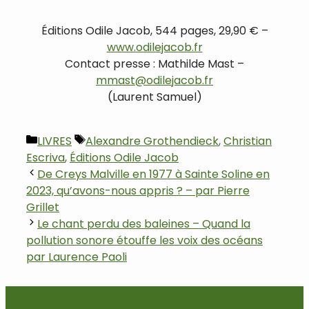
.
Éditions Odile Jacob, 544 pages, 29,90 € –
www.odilejacob.fr
Contact presse : Mathilde Mast –
mmast@odilejacob.fr
(Laurent Samuel)
.
Catégories
Étiquettes
LIVRES
Alexandre Grothendieck
,
Christian
Escriva
,
Éditions Odile Jacob
Navigation
De Creys Malville en 1977 à Sainte Soline en
des
2023, qu’avons-nous appris ? – par Pierre
articles
Grillet
Le chant perdu des baleines – Quand la
pollution sonore étouffe les voix des océans
par Laurence Paoli