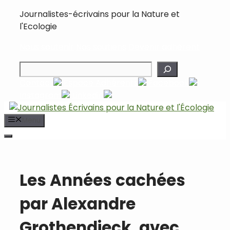
Aller
Journalistes-écrivains pour la Nature et
au
l'Ecologie
contenu
Nous soutenir
Nos soutiens
Devenir adhérent
Rechercher
Contact
Espace Adhérents
Facebook
Instagram
Linkedin
Menu
Les Années cachées
par Alexandre
Grothendieck, avec