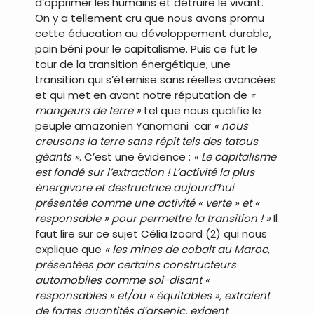
d’opprimer les humains et détruire le vivant.
On y a tellement cru que nous avons promu
cette éducation au développement durable,
pain béni pour le capitalisme. Puis ce fut le
tour de la transition énergétique, une
transition qui s’éternise sans réelles avancées
et qui met en avant notre réputation de
«
mangeurs de terre »
tel que nous qualifie le
peuple amazonien Yanomani car
« nous
creusons la terre sans répit tels des tatous
géants »
. C’est une évidence :
« Le capitalisme
est fondé sur l’extraction ! L’activité la plus
énergivore et destructrice aujourd’hui
présentée comme une activité « verte » et «
responsable » pour permettre la transition ! »
Il
faut lire sur ce sujet Célia Izoard (2) qui nous
explique que
« les mines de cobalt au Maroc,
présentées par certains constructeurs
automobiles comme soi-disant «
responsables » et/ou « équitables », extraient
de fortes quantités d’arsenic, exigent