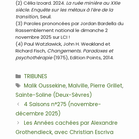
(2) Célia Izoard. 2024.
La ruée minière au XXIe
siècle. Enquête sur les métaux à l’ère de la
transition
, Seuil.
(3) Paroles prononcées par Jordan Bardella du
Rassemblement national le dimanche 2
novembre 2025 sur LCI !
(4) Paul Watzlawick, John H. Weakland et
Richard Fisch,
Changements. Paradoxes et
psychothérapie
(1975), Edition Points, 2014.
Catégories
TRIBUNES
Étiquettes
Malik Oussekine
,
Malville
,
Pierre Grillet
,
Sainte-Soline (Deux-Sèvres)
Navigation
4 Saisons n°275 (novembre-
des
décembre 2025)
articles
Les Années cachées par Alexandre
Grothendieck, avec Christian Escriva