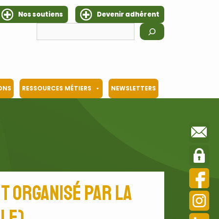
Nos soutiens
Devenir adhérent
Rechercher
IONS
RESSOURCES MÉTIERS
NEWSLETTERS
nt organisé par la
CLE)