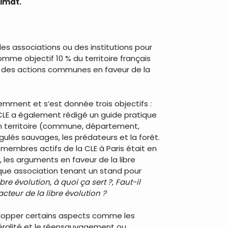
limat.
des associations ou des institutions pour
mme objectif 10 % du territoire français
out des actions communes en faveur de la
demment et s’est donnée trois objectifs :
a CLE a également rédigé un guide pratique
’un territoire (commune, département,
ngulés sauvages, les prédateurs et la forêt.
 membres actifs de la CLE à Paris était en
 les arguments en faveur de la libre
chaque association tenant un stand pour
ibre évolution, à quoi ça sert ?
,
Faut-il
teur de la libre évolution ?
velopper certains aspects comme les
 féralité et le réensauvagement ou