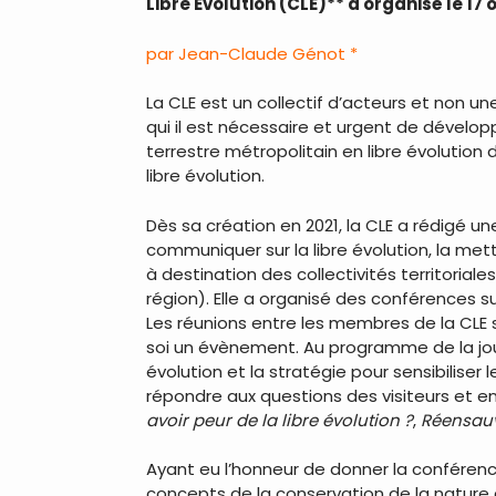
Libre Evolution (CLE)** a organisé le 1
par Jean-Claude Génot *
La CLE est un collectif d’acteurs et non u
qui il est nécessaire et urgent de dévelop
terrestre métropolitain en libre évolution
libre évolution.
Dès sa création en 2021, la CLE a rédigé u
communiquer sur la libre évolution, la met
à destination des collectivités territoria
région). Elle a organisé des conférences su
Les réunions entre les membres de la CLE s
soi un évènement. Au programme de la journ
évolution et la stratégie pour sensibiliser
répondre aux questions des visiteurs et e
avoir peur de la libre évolution ?
,
Réensauv
Ayant eu l’honneur de donner la conféren
concepts de la conservation de la nature qu