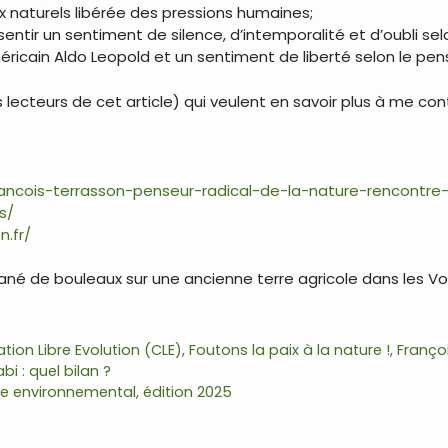
x naturels libérée des pressions humaines;
sentir un sentiment de silence, d’intemporalité et d’oubli se
éricain Aldo Leopold et un sentiment de liberté selon le pen
es lecteurs de cet article) qui veulent en savoir plus à me con
ancois-terrasson-penseur-radical-de-la-nature-rencontre-
s/
n.fr/
né de bouleaux sur une ancienne terre agricole dans les 
tion Libre Evolution (CLE)
,
Foutons la paix à la nature !
,
Franço
i : quel bilan ?
me environnemental, édition 2025