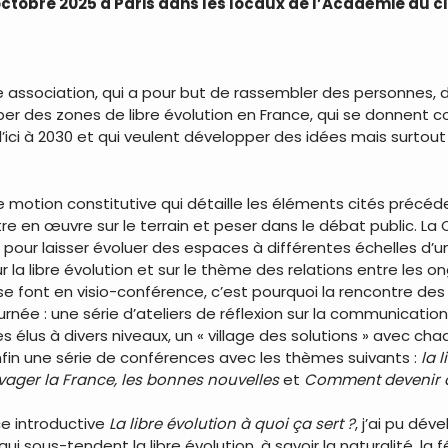
7 octobre 2025 à Paris dans les locaux de l’Académie du c
ne association, qui a pour but de rassembler des personnes, 
per des zones de libre évolution en France, qui se donnent co
 d’ici à 2030 et qui veulent développer des idées mais surt
ne motion constitutive qui détaille les éléments cités précé
tre en œuvre sur le terrain et peser dans le débat public. L
les pour laisser évoluer des espaces à différentes échelles d
r la libre évolution et sur le thème des relations entre les o
e font en visio-conférence, c’est pourquoi la rencontre des
ée : une série d’ateliers de réflexion sur la communication,
 les élus à divers niveaux, un « village des solutions » avec 
nfin une série de conférences avec les thèmes suivants :
la l
ager la France, les bonnes nouvelles
et
Comment devenir ac
ce introductive
La libre évolution à quoi ça sert ?
, j’ai pu dé
i sous-tendent la libre évolution, à savoir la naturalité, la