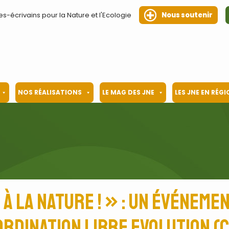
es-écrivains pour la Nature et l'Ecologie
Nous soutenir
NOS RÉALISATIONS
LE MAG DES JNE
LES JNE EN RÉG
 à la nature ! » : un événeme
rdination Libre Evolution (