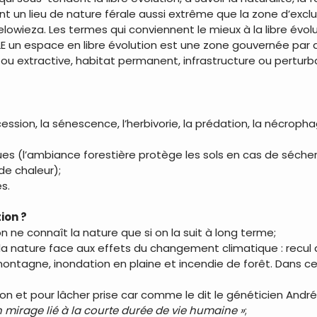
ant un lieu de nature férale aussi extrême que la zone d’excl
elowieza. Les termes qui conviennent le mieux à la libre év
LE un espace en libre évolution est une zone gouvernée par d
 ou extractive, habitat permanent, infrastructure ou perturba
cession, la sénescence, l’herbivorie, la prédation, la nécropha
s (l’ambiance forestière protège les sols en cas de séchere
de chaleur);
s.
tion ?
n ne connaît la nature que si on la suit à long terme;
 nature face aux effets du changement climatique : recul du t
ntagne, inondation en plaine et incendie de forêt. Dans ces
tion et pour lâcher prise car comme le dit le généticien And
mirage lié à la courte durée de vie humaine »
;