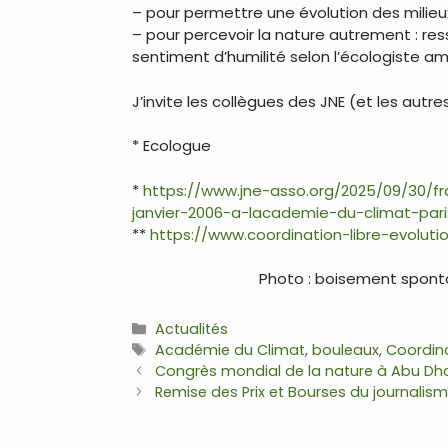
– pour permettre une évolution des milieu
– pour percevoir la nature autrement : res
sentiment d’humilité selon l’écologiste am
J’invite les collègues des JNE (et les autr
* Ecologue
*
https://www.jne-asso.org/2025/09/30/fr
janvier-2006-a-lacademie-du-climat-pari
**
https://www.coordination-libre-evolutio
Photo : boisement sponta
Catégories
Actualités
Étiquettes
Académie du Climat
,
bouleaux
,
Coordina
Navigation
Congrès mondial de la nature à Abu Dhab
des
Remise des Prix et Bourses du journalis
articles