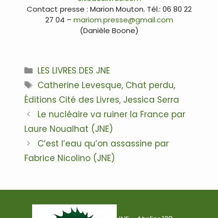
Contact presse : Marion Mouton. Tél.: 06 80 22
27 04 –
mariom.presse@gmail.com
(Danièle Boone)
.
Catégories
LES LIVRES DES JNE
Étiquettes
Catherine Levesque
,
Chat perdu
,
Éditions Cité des Livres
,
Jessica Serra
Navigation
Le nucléaire va ruiner la France par
des
Laure Noualhat (JNE)
articles
C’est l’eau qu’on assassine par
Fabrice Nicolino (JNE)