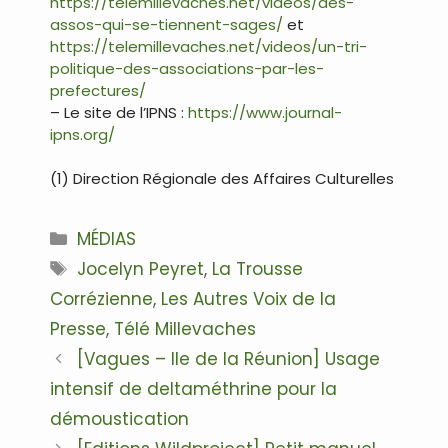
https://telemillevaches.net/videos/des-
assos-qui-se-tiennent-sages/
et
https://telemillevaches.net/videos/un-tri-
politique-des-associations-par-les-
prefectures/
– Le site de l’IPNS :
https://www.journal-
ipns.org/
(1) Direction Régionale des Affaires Culturelles
Catégories
MÉDIAS
Étiquettes
Jocelyn Peyret
,
La Trousse
Corrézienne
,
Les Autres Voix de la
Presse
,
Télé Millevaches
Navigation
[Vagues – Ile de la Réunion] Usage
des
intensif de deltaméthrine pour la
articles
démoustication