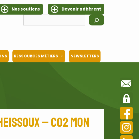
Nos soutiens
Devenir adhérent
Rechercher
IONS
RESSOURCES MÉTIERS
NEWSLETTERS
Cheissoux – CO2 Mon