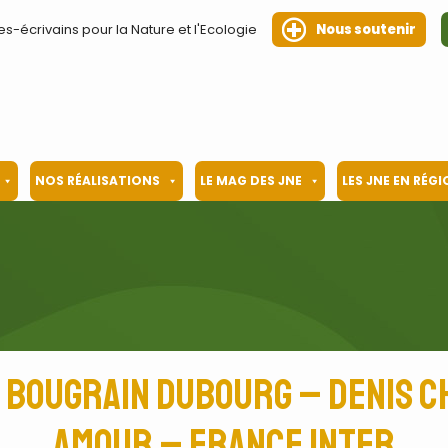
es-écrivains pour la Nature et l'Ecologie
Nous soutenir
NOS RÉALISATIONS
LE MAG DES JNE
LES JNE EN RÉG
in Bougrain Dubourg – Denis 
Amour – France Inter