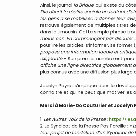
Ainsi, le journal
la Brique,
qui existe du côté
Elle décrit la réalité sociale en tentant d
les gens à se mobiliser, à donner leur avis,
retrouve également de multiples titres 
dans le Limousin. Cette simple phrase tro
moins con. En commençant par discuter av
pour lire les articles, s’informer, se forme
propose une information locale et critique.
exigeante »
. Son premier numéro est par
affiche une ligne directrice globalement alt
plus connus avec une diffusion plus lar
Jocelyn Peyret s’implique dans le dévelop
connaître et qui ne peut que motiver les a
Merci à Marie-Do Couturier et Jocelyn P
1.
Les Autres Voix de la Presse
:
https://les
2. Le Syndicat de la Presse Pas Pareille :
« 
leur projet de fondation d’un Syndicat de 