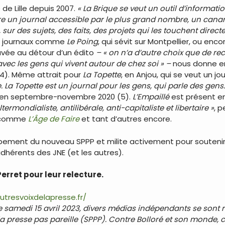
 de Lille depuis 2007.
« La Brique se veut un outil d’informat
’être un journal accessible par le plus grand nombre, un can
 sur des sujets, des faits, des projets qui les touchent direct
de journaux comme
Le Poing
, qui sévit sur Montpellier, ou enco
uvée au détour d’un édito
– « on n’a d’autre choix que de 
ec les gens qui vivent autour de chez soi » –
nous donne env
r (4). Même attrait pour
La Topette
, en Anjou, qui se veut un jou
 La Topette est un journal pour les gens, qui parle des gens. E
u en septembre-novembre 2020 (5).
L’Empaillé
est présent en
ermondialiste, antilibérale, anti-capitaliste et libertaire »
, p
ge comme
L’Âge de Faire
et tant d’autres encore.
pement du nouveau SPPP et milite activement pour soutenir to
dhérents des JNE (et les autres).
erret pour leur relecture.
autresvoixdelapresse.fr/
Le samedi 15 avril 2023, divers médias indépendants se sont
la presse pas pareille (SPPP). Contre Bolloré et son monde, 