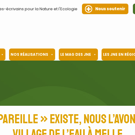
es-écrivains pour la Nature et l'Ecologie
Nous soutenir
NOS RÉALISATIONS
LE MAG DES JNE
LES JNE EN RÉG
Pareille » existe, nous l’av
Village de l’eau à Melle