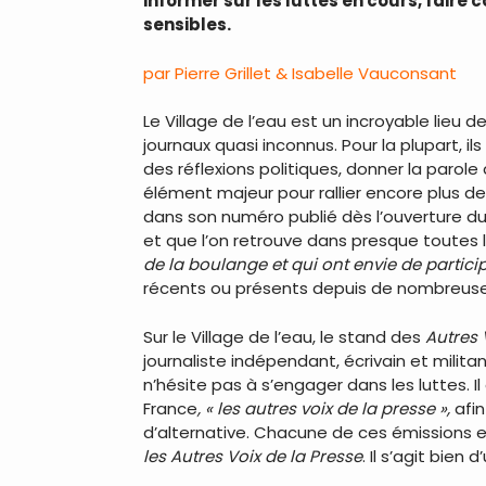
informer sur les luttes en cours, faire 
sensibles.
par Pierre Grillet & Isabelle Vauconsant
Le Village de l’eau est un incroyable lieu 
journaux quasi inconnus. Pour la plupart, i
des réflexions politiques, donner la parole
élément majeur pour rallier encore plus 
dans son numéro publié dès l’ouverture du V
et que l’on retrouve dans presque toutes l
de la boulange et qui ont envie de partic
récents ou présents depuis de nombreus
Sur le Village de l’eau, le stand des
Autres 
journaliste indépendant, écrivain et milit
n’hésite pas à s’engager dans les luttes. 
France
, « les autres voix de la presse »,
afin
d’alternative. Chacune de ces émissions est
les Autres Voix de la Presse
. Il s’agit bie