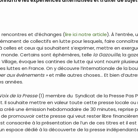
connaître les expériences alternatives et traiter de suj
de rencontres et d’échanges (
lire ici notre article
). À l’entrée
ls émanent de collectifs en lutte pour lesquels, faire connaît
 à celles et ceux qui souhaitent s’exprimer, mettre en exergue
de monde. Certains sont éphémères, telle
la Gazouille
, la gaz
illage, évoque les cantines de lutte qui vont nourrir plusieu
es luttes en France. On y découvre l’internationale de la bo
iper aux événements »
et mille autres choses… Et bien d’aut
es années.
Voix de la Presse
(1) membre du Syndicat de la Presse Pas Par
ant. Il souhaite mettre en valeur toute cette presse locale o
Il a créé une émission hebdomadaire de 30 minutes, reprise p
 de promouvoir cette presse qui veut rester libre financière
 consacrée à la présentation de l’un de ces titres et il est 
n d’un espace dédié à la découverte de la presse indépendant