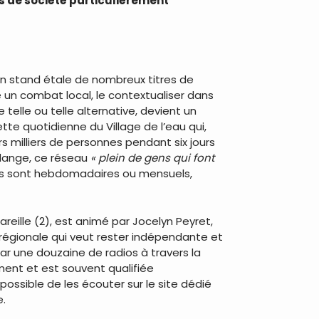
ets de société particulièrement
, un stand étale de nombreux titres de
re un combat local, le contextualiser dans
 telle ou telle alternative, devient un
ette quotidienne du Village de l’eau qui,
rs milliers de personnes pendant six jours
ulange, ce réseau
« plein de gens qui font
res sont hebdomadaires ou mensuels,
eille (2), est animé par Jocelyn Peyret,
u régionale qui veut rester indépendante et
ar une douzaine de radios à travers la
ment et est souvent qualifiée
possible de les écouter sur le site dédié
e.