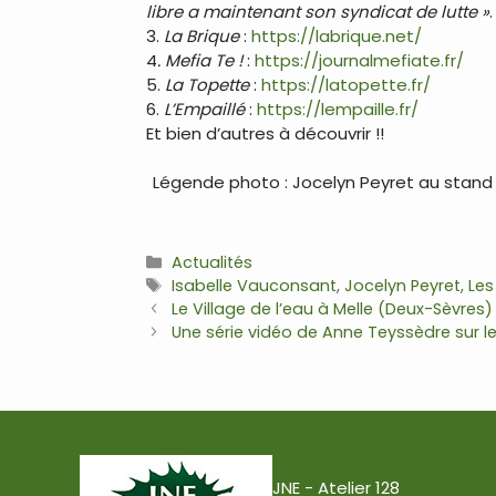
libre a maintenant son syndicat de lutte »
3.
La Brique
:
https://labrique.net/
4
. Mefia Te !
:
https://journalmefiate.fr/
5.
La Topette
:
https://latopette.fr/
6.
L’Empaillé
:
https://lempaille.fr/
Et bien d’autres à découvrir !!
Légende photo : Jocelyn Peyret au stand Le
Catégories
Actualités
Étiquettes
Isabelle Vauconsant
,
Jocelyn Peyret
,
Les
Navigation
Le Village de l’eau à Melle (Deux-Sèvres
des
Une série vidéo de Anne Teyssèdre sur l
articles
JNE - Atelier 128