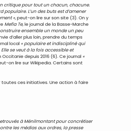
ion critique pour tout un chacun, chacune.
ard populaire. L’un des buts est d’amener
ement »,
peut-on lire sur son site (3). On y
re
Mefia Te,
le journal de la Basse-Marche
reconstruire ensemble un monde un peu
ie d’aller plus loin, prendre du temps
rnal local
« populaire et indiscipliné qui
lle se veut à la fois accessible et
 Occitanie depuis 2016 (6). Ce journal
«
eut-on lire sur Wikipedia. Certains sont
utes ces initiatives. Une action à faire
 retrouvés à Ménilmontant pour concrétiser
contre les médias aux ordres, la presse