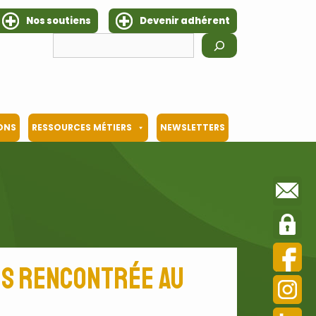
Nos soutiens
Devenir adhérent
Rechercher
IONS
RESSOURCES MÉTIERS
NEWSLETTERS
ons rencontrée au